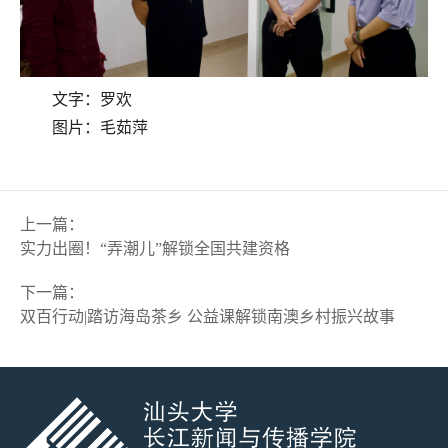
文字
：
罗欢
图片
：
毛茹萍
上一篇
：
实力出圈！“弄潮儿”解锁全国共建资格
下一篇
：
双百行动|踏访海岛茶乡 公益课解锁南澳乡村振兴故事