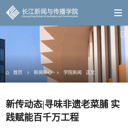

首页
新闻中心
学院新闻
正文



新传动态|寻味非遗老菜脯 实
践赋能百千万工程