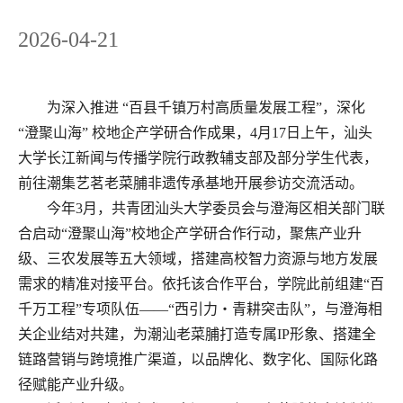
2026-04-21
为深入推进
“百县千镇万村高质量发展工程”，深化
“澄聚山海” 校地企产学研合作成果，4月17日上午，汕头
大学长江新闻与传播学院行政教辅支部及部分学生代表，
前往潮集艺茗老菜脯非遗传承基地开展参访交流活动。
今年
3月，共青团汕头大学委员会与澄海区相关部门联
合启动“澄聚山海”校地企产学研合作行动，聚焦产业升
级、三农发展等五大领域，搭建高校智力资源与地方发展
需求的精准对接平台。依托该合作平台，学院此前组建“百
千万工程”专项队伍——“西引力・青耕突击队”，与澄海相
关企业结对共建，为潮汕老菜脯打造专属IP形象、搭建全
链路营销与跨境推广渠道，以品牌化、数字化、国际化路
径赋能产业升级。