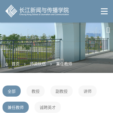

首页
师资队伍
兼任教师



全部
教授
副教授
讲师
兼任教师
诚聘英才