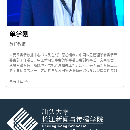
单学刚
兼任教师
人民网舆情数据中心（人民在线）原总编辑，中国应急管理学会舆情专
委会副主任委员，中国新闻史学会舆论学委员会副理事长，文学硕士。
从事网络舆情、新媒体和危机管理相关工作近20年，是人民网舆情工作
的主要创立者之一，先后参与多项国家级课题研究和多起舆情事件应对
处置，连续多年为《社会蓝皮书》、《移动互联网蓝皮书》等撰写年度
报告，在《人民日报》《新闻战线》《新闻与写作》《人民论坛》《网

查看详细
络传播》等刊物上发表论文和评论五十多篇。...