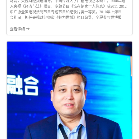
马磊，央视财经频道编导。中国传媒大学广播电视艺术硕士。2006年进
入央视《经济与法》栏目，专题节目《谁在倒卖个人信息》获2011-2012
中广协全国电视法制节目专题节目和纪录片类一等奖。2010年上海世博
会期间，担任央视财经频道《魅力世博》栏目编导，全程参与世博报
道。《魅力世博》栏目获中共中央、国务院颁发的“世博先进集体”称号。
2014年担任央视财经频道大型纪录片《互联网时代》分集导演。纪录片

查看详细
《互联网时代》获2014纪录片“...