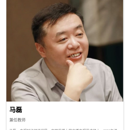
马磊
兼任教师