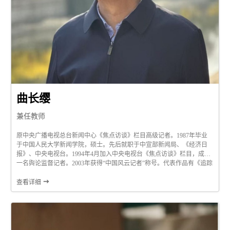
曲长缨
兼任教师
原中央广播电视总台新闻中心《焦点访谈》栏目高级记者。1987年毕业
于中国人民大学新闻学院，硕士。先后就职于中宣部新闻局、《经济日
报》、中央电视台。1994年4月加入中央电视台《焦点访谈》栏目，成为
一名舆论监督记者。2003年获得“中国风云记者”称号。代表作品有《追踪
矿难瞒报真相》、《法院怎能当“老赖”》、《助残车还是致残车》等。

查看详细