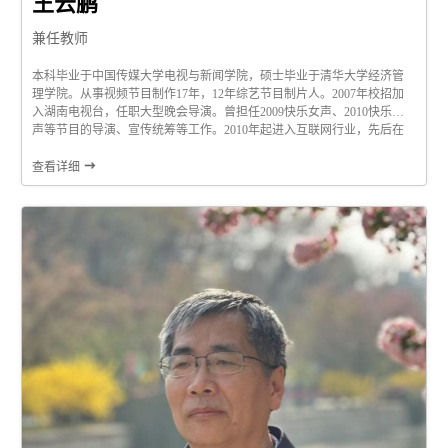
王云鹏
兼任教师
本科毕业于中国传媒大学电视与新闻学院，硕士毕业于清华大学经济管
理学院。从事视频节目制作17年，12年综艺节目制片人。2007年校招加
入湖南电视台，任职大型晚会导演。曾担任2009快乐女声、2010快乐男
声等节目的导演、宣传统筹等工作。2010年起进入互联网行业，先后在
腾讯、阿里巴巴、爱奇艺等公司工作。历任腾讯新闻、腾讯视频高级制
片人，阿里大文娱工作室总经理，爱奇艺节目制作总监等职位。主导创

查看详细
意立项的节目包括：《这就是灌篮》...