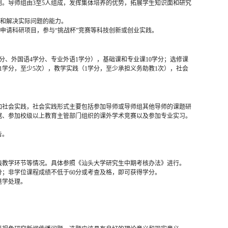
。导师组由3至5人组成，发挥集体培养的优势，拓展学生知识面和研究
析和解决实际问题的能力。
申请科研项目，参与“挑战杯”竞赛等科技创新或创业实践。
分、外国语4学分、专业外语1学分），基础课和专业课10学分；选修课
1学分，至少5次），教学实践（1学分，至少承担义务助教1次），社会
加社会实践，社会实践形式主要包括参加导师或导师组其他导师的课题研
据、参加校级以上教育主管部门组织的课外学术竞赛以及参加专业实习。
告。
践教学环节等情况。具体参照《汕头大学研究生中期考核办法》进行。
分；非学位课程成绩不低于60分或考查及格，即可获得学分。
退学处理。