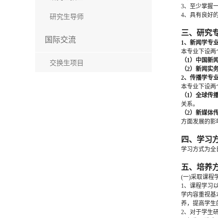
3、至少掌握
4、具有良好
研究生导师
三、研究
国际交流
1、新闻学专
本专业下设两
（1）中国新
交换生项目
（2）新闻实
2
、传播学专
本专业下设两
（
1
）全球传
关系。
（
2
）新媒体
方面发展的影
四、学习
学习方式为全
五、培养
(一)采取课
1、课程学习
学内容重视基
养，提高学生
2、对于学生