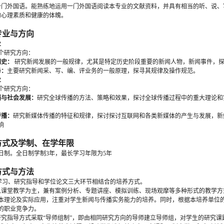
一门外国语。能熟练地运用一门外国语阅读本专业的文献资料，并具有相当的听、说、
的心理素质和健康的体魄。
专业与方向
业
个研究方向：
闻史：
研究新闻发展的一般规律，尤其是特定历史阶段重要的新闻人物，新闻事件，
务：
主要研究新闻采、写、编、评业务的一般原理，探寻其规律及操作规范。
业
个研究方向：
播与社会发展：
研究全球传播的方法、策略和效果，探讨全球传播过程中的重大理论和
传播：
研究新媒体传播的特征和规律，探讨探讨互联网和各类新媒体的产生与发展，新
响
方式及学制、在学年限
日制。全日制学制3年，最长学习年限为5年
方式与方法
程学习、研究指导和学位论文三大环节相结合的培养方式。
以课堂教学为主，兼有案例分析、专题讲座、模拟训练、现场观摩等多种形式的教学
本理论及实际应用，注重对学生新闻与传播实务能力的培养。同时，根据本培养单位
的职业竞争力。
研究指导方式采取“导师组制”，即由相同研究方向的导师建立导师组，对学生的研究