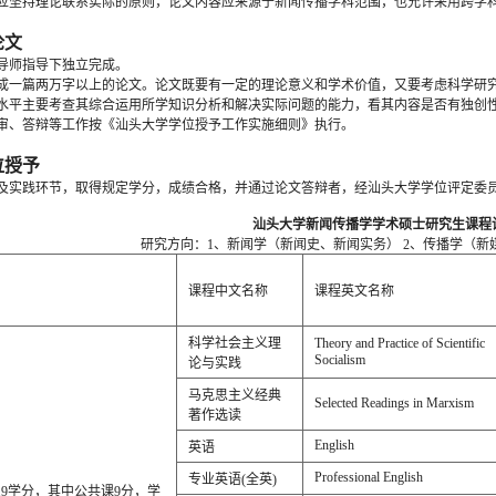
应坚持理论联系实际的原则，论文内容应来源于新闻传播学科范围，也允许采用跨学
论文
导师指导下独立完成。
成一篇两万字以上的论文。论文既要有一定的理论意义和学术价值，又要考虑科学研
水平主要考查其综合运用所学知识分析和解决实际问题的能力，看其内容是否有独创
审、答辩等工作按《汕头大学学位授予工作实施细则》执行。
位授予
及实践环节，取得规定学分，成绩合格，并通过论文答辩者，经汕头大学学位评定委
汕头大学新闻传播学学术硕士研究生课程
研究方向：1、新闻学（新闻史、新闻实务） 2、传播学（
课程中文名称
课程英文名称
科学社会主义理
Theory and Practice of Scientific
Socialism
论与实践
马克思主义经典
Selected Readings in Marxism
著作选读
English
英语
Professional English
专业英语(全英)
19学分，其中公共课9分，学