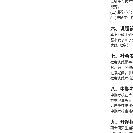
以师生互选方
视野。
(二)课程考
(三)鼓励学
六、课程
本专业硕士研
基本要求10
实践（2学分
七、社会
社会实践是学
究、参与其他
在读期间，参
社会实践考核
八、中期
中期考核在第
根据《汕头大
对严重违纪或
中期考核合格
九、开题
硕士研究生通