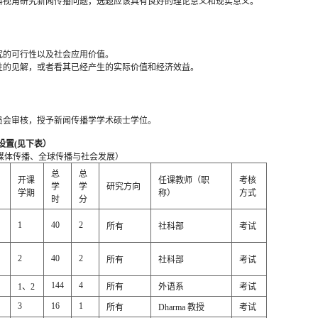
科视角研究新闻传播问题，选题应该具有良好的理论意义和现实意义。
究的可行性以及社会应用价值。
性的见解，或者看其已经产生的实际价值和经济效益。
员会审核，授予新闻传播学学术硕士学位。
设置(见下表）
新媒体传播、全球传播与社会发展）
总
总
开课
任课教师（职
考核
学
学
研究方向
学期
称）
方式
时
分
1
40
2
所有
社科部
考试
2
40
2
所有
社科部
考试
144
4
1、2
所有
外语系
考试
3
16
1
所有
Dharma 教授
考试