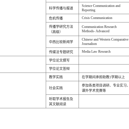
Science Communication and
科学传播与报道
Reporting
Crisis Communication
危机传播
传播学研究方法
Communication Research
Methods- Advanced
（高级）
Chinese and Western Comparative
中西比较新闻学
Journalism
Media Law Research
传媒法专题研究
学位论文撰写
学位论文答辩
教学实践
在学期间承担助教1学期以上
参加各类项目调研、专业实习
社会实践
课外学术竞赛等
听取学术报告及
其文献阅读