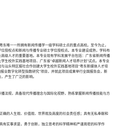
、粤东唯一一所拥有新闻传播学一级学科硕士点的重点高校。至今为止，
学位授权点和新闻与传播专业硕士学位授权点。本专业建设成熟，学科布
业高级人才的重要基地。本专业现有学科发展平台包括：广东省新闻传播
学生校外实践基地项目、广东省“卓越新闻人才培养计划”试点。本专业
院与汕头特区报社合作创建大学生校外实践基地项目“粤东新媒体人才培
国报业数字化转型指数研究”项目，并就此项目成果举行全国报告会，新
会，产生了广泛的影响。
传播法规，具备现代传播理念与国际化视野，熟练掌握新闻传播技能与方
有正确的人生观、价值观、世界观及高度的社会责任感；具有无私奉献和
，具有实事求是，勇于创新，独立思考的科学精神和严谨周密的科学作