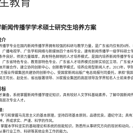
生教育
学新闻传播学学术硕士研究生培养方案
简介
传播学专业在国内新闻传播学界拥有较强的科研与教学力量，是广东省内仅有的6所
、广播电视学、广告学和网络与新媒体四个本科专业，建有新闻传播学一级学科硕士
条件良好，师资力量雄厚，具有特色鲜明的人才培养模式，是国内培养新闻传播学专
、广东省特色专业、教育部特色专业、广东省人才培养模式创新实验区立项、广东省大
体开展合作，建立协同创新中心，创新教学模式，培养应用型新闻人才。2013年，学
南方报业传媒集团共建协同创新中心，受国家新闻出版广电总局报刊司委托，承担“我
局王司长、赵处长、省出版署领导、39家报业集团的高层领导及学界知名人士前来参
目标
才兼备，系统掌握新闻传播学理论知识，具有较好人文学科基础素养，了解中国新闻
高层次专业人才。
是：
，学习和掌握马克思主义的基本原理，坚持四项基本原则，品德优良，遵纪守法；具
神，养成求实、严谨、科学的作风。
，掌握本学科坚实的基础理论和系统的技能知识，熟悉所从事研究方向的现状和动向
从事行业工作、科研等其他业务工作的能力。