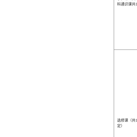
科通识课共1
选修课（共
定）