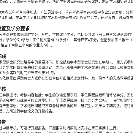
式确定，负责研究生培养全过程，帮助学生选择并确定研究课题，制定学习和实践计划
核分为考试和考查两种形式，方法灵活多样，重在考察学生运用所学专业知识发现、分
生在读期间，在本学科专业领域的学术期刊发表有实用价值的论文，研究报告，鼓励参与
设置及学分要求
究生课程要求修满37学分。其中，学位课19学分，包括公共课（马克思主义理论课4学
学分；学位论文3学分，学位论文答辩（1学分）；其他环节4学分，包括参加学术报告（
，相当于为期三个月的专业实习）。
实践
术型硕士研究生培养中的重要环节。积极鼓励学术型硕士研究生在学期以一定方式参
社会学术团体组织的社会调研活动、为自己所撰写的学术论文进行社会调研以收集数
加社会实践的时间应当不少于3个月。
的依据是由课题负责人或所在实践单位开出相关鉴定材料，及一份本人的实践教学报
考核
三学期进行。考核内容包括：学生的政治思想表现、学位课程成绩和所修总学分、实
学研究生学业成绩考核管理规定》，学位课程成绩不低于70分为合格，可获得相应学
有严重思想、学术道德问题或不具备科研潜质的硕士研究生，将予以中期淘汰，进行
后，方可进行学位论文的开题报告。
报告
过中期考核，可进行开题报告。开题报告时间原则上安排在第三学期末进行。