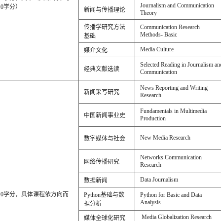
Journalism and Communication
0学分）
新闻与传播理论
Theory
传播学研究方法
Communication Research
Methods- Basic
基础
Media Culture
媒介文化
Selected Reading in Journalism an
经典文献选读
Communication
News Reporting and Writing
新闻采写研究
Research
Fundamentals in Multimedia
中国新闻事业史
Production
New Media Research
数字媒体与社会
Networks Communication
网络传播研究
Research
Data Journalism
数据新闻
10学分，具体课程依方向而
Python基础与数
Python for Basic and Data
Analysis
据分析
Media Globalization Research
媒体全球化研究