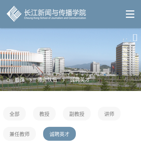

首页
师资队伍
诚聘英才



全部
教授
副教授
讲师
兼任教师
诚聘英才