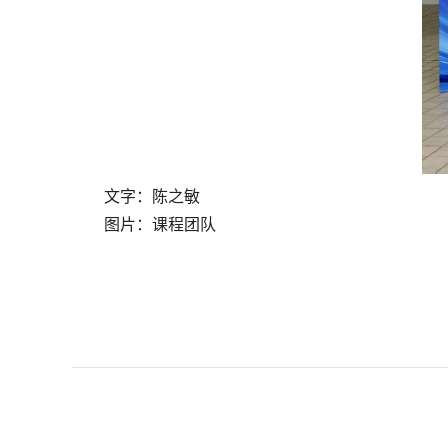
文字
：
陈之敏
图片
：
课程团队