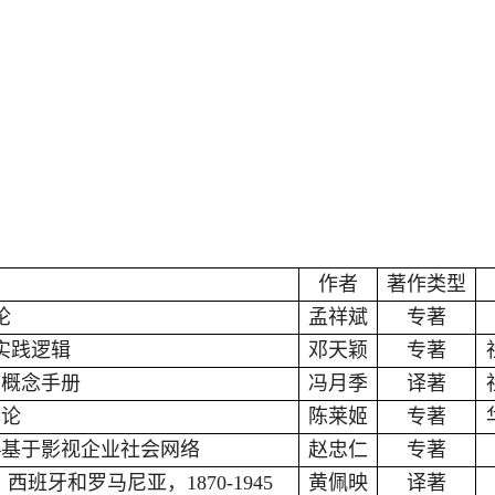
作者
著作类型
论
孟祥斌
专著
实践逻辑
邓天颖
专著
：概念手册
冯月季
译著
本论
陈莱姬
专著
—基于影视企业社会网络
赵忠仁
专著
牙和罗马尼亚，1870-1945
黄佩映
译著