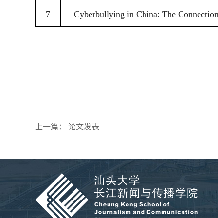
7
Cyberbullying in China: The Connectio
上一篇
：
论文发表