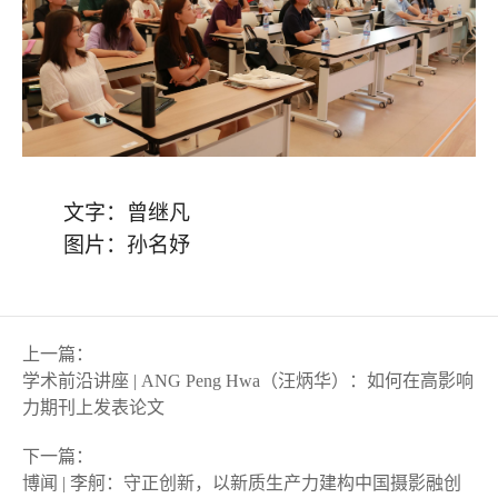
文字
：
曾继凡
图片
：
孙名妤
上一篇
：
学术前沿讲座 | ANG Peng Hwa（汪炳华）：如何在高影响
力期刊上发表论文
下一篇
：
博闻 | 李舸：守正创新，以新质生产力建构中国摄影融创