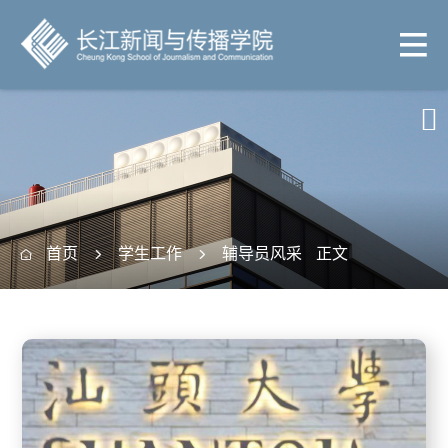

首页
学生工作
辅导员风采
正文


