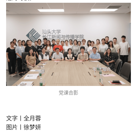
党课合影
文字丨全月蓉
图片丨徐梦妍