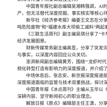
中国青年报社副总编辑吴湘韩强调，
A
产，但无法替代深度挖掘、事实核实等核心
新华社《经济参考报》编委王文志在分
吨危险废物”和“福建水库大坝偷工减料”两
《三联生活周刊》副主编吴琪分享了
“
经济发展图景。
财新传媒常务副主编高昱，分享了突发
与事实，以深度内容回应公众关切。
澎湃新闻副总编辑黄芳，围绕
“‘龙虾时
频化转型打造有影响力的深度报道，并介绍了
中场休息后，张志安、新京报深度报道
深度报道面临的监管与技术双重挑战，探讨
中国青年报《冰点周刊》主编从玉华以
深耕内容、坚守新闻初心的职业理念。
解放日报《原点》编辑部主任王潇，分