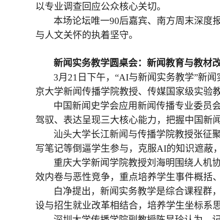
以专业调查回应公众核心关切。
本场论坛唯一
90后嘉宾、南方周末深度
与人文关怀的执着坚守。
新闻实务教学圆桌会
：
新闻教育与教材
3月21日下午，“AI与新闻实务教学”
京大学新闻传播学院教授、传媒国家级实验
中国新闻史学会应用新闻传播专业委员
驾驭、表达呈现三大核心能力，把握中国新
汕头大学长江新闻与传播学院教授张征
写笔记等倒逼学生参与，克服
AI的知识遮蔽
重庆大学新闻学院教授刘海明围绕人机
效内卷与恶性竞争，重点培养学生事件概括
白净提出，新闻实务教学是综合课程群
设与招生就业改革相结合，培养学生坐标系
深圳大学传播学院副教授陈显玲认为，