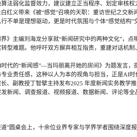
绝算法弱化监督效力，建议建立正当程序、划定审核权
长白红义带来《被
“感觉”召唤的天职：重访世纪之交
行不单是理想驱动，更是时代氛围与个体“感觉结构”
闻界》主编刘海龙分享就
“新闻研究中的两种文化”，
实转型难题。他呼吁双方摒弃相互指责，重建对话机制
AI时代的“新闻感”—当玛丽离开她的房间》为题发言，
专业责任感，这种以人为本的视角与担当，正是AI时
院长、副教授丁智擘主持发布
2025 年度新闻实务教学
突发新闻、调查报道、视频报道、数据新闻、评论等全
度报道”圆桌会上，十余位业界专家与学界学者围绕深度